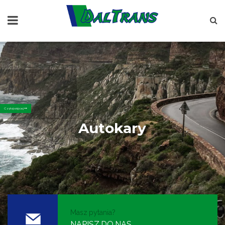
Czytaj więcej
Autokary
Masz pytania?
NAPISZ DO NAS