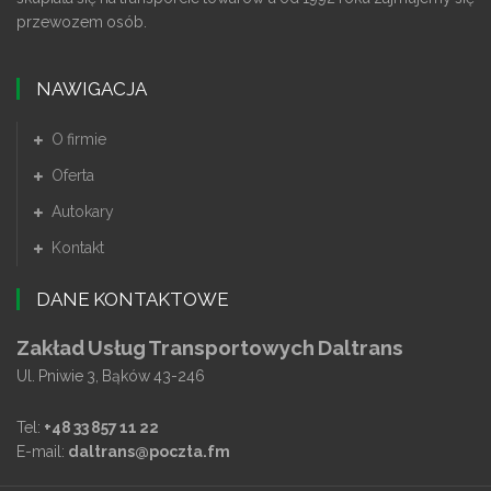
przewozem osób.
NAWIGACJA
O firmie
Oferta
Autokary
Kontakt
DANE KONTAKTOWE
Zakład Usług Transportowych
Daltrans
Ul. Pniwie 3, Bąków 43-246
Tel:
+48 33 857 11 22
E-mail:
daltrans@poczta.fm