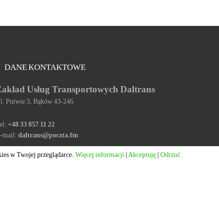
DANE KONTAKTOWE
Zakład Usług Transportowych
Daltrans
l. Pniwie 3, Bąków 43-246
el:
+48 33 857 11 22
-mail:
daltrans@poczta.fm
kies w Twojej przeglądarce.
Więcej informacji
|
Akceptuję
|
Odrzuć
G
o
t
Projekt i realizacja:
Agencja Kreatywna Ozon
o
T