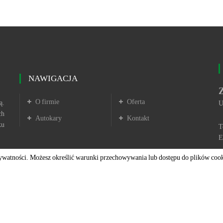
NAWIGACJA
O firmie
Oferta
ą.
U
ch
Autokary
Kontakt
ku
T
E
ą Prywatności. Możesz określić warunki przechowywania lub dostępu do plików coo