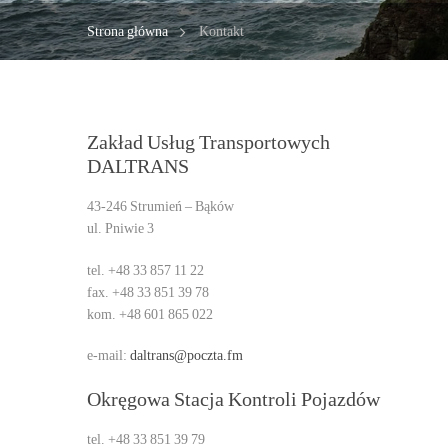
Strona główna
Kontakt
Zakład Usług Transportowych
DALTRANS
43-246 Strumień – Bąków
ul. Pniwie 3
tel. +48 33 857 11 22
fax. +48 33 851 39 78
kom. +48 601 865 022
e-mail:
daltrans@poczta.fm
Okręgowa Stacja Kontroli Pojazdów
tel. +48 33 851 39 79