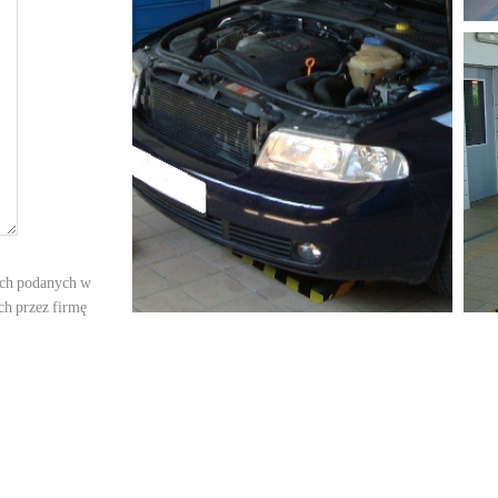
ych podanych w
h przez firmę