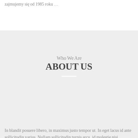
zajmujemy się od 1985 roku …
Who We Are
ABOUT US
In blandit posuere libero, in maximus justo tempor ut. In eget lacus id ante
sollicitudin varius. Nullam sollicitudin turpis arcu, id molestie nisi