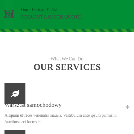
Don’t Hesitate To Ask
REQUEST A QUICK QUOTE
What We Can Do
OUR SERVICES
Warsztat samochodowy
Aliquam ultrices venenatis mauris. Vestibulum ante ipsum primis in
faucibus orci luctus et.