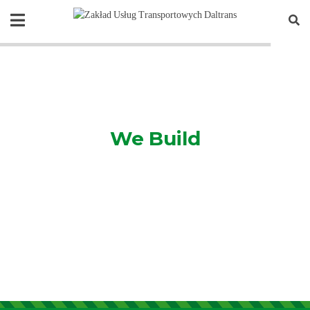
We Build
th A Customized Equipment Fl