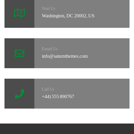
Visit Us
Washington, DC 20002, US
Email Us
info@saturnthemes.com
Call Us
+44) 555 890767