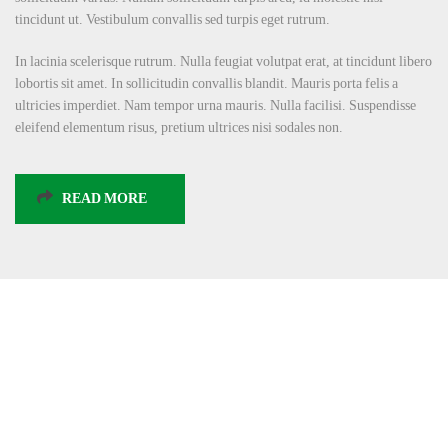
tincidunt ut. Vestibulum convallis sed turpis eget rutrum.
In lacinia scelerisque rutrum. Nulla feugiat volutpat erat, at tincidunt libero
lobortis sit amet. In sollicitudin convallis blandit. Mauris porta felis a
ultricies imperdiet. Nam tempor urna mauris. Nulla facilisi. Suspendisse
eleifend elementum risus, pretium ultrices nisi sodales non.
READ MORE
The Blog
NEWS